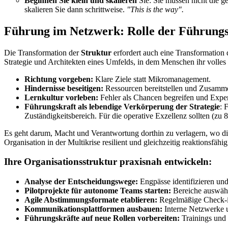
Beginnen Sie klein und skalieren
Sie: Sie müssen nicht die g
skalieren Sie dann schrittweise.
"This is the way".
Führung im Netzwerk: Rolle der Führungs
Die Transformation der
Struktur
erfordert auch eine Transformation
Strategie und Architekten eines Umfelds, in dem Menschen ihr volles 
Richtung vorgeben:
Klare Ziele statt Mikromanagement.
Hindernisse beseitigen:
Ressourcen bereitstellen und Zusamme
Lernkultur vorleben:
Fehler als Chancen begreifen und Exper
Führungskraft als lebendige Verkörperung der Strategie
: 
Zuständigkeitsbereich. Für die operative Exzellenz sollten (zu 
Es geht darum, Macht und Verantwortung dorthin zu verlagern, wo die 
Organisation in der Multikrise resilient und gleichzeitig reaktionsfähig
Ihre Organisationsstruktur praxisnah entwickeln:
Analyse der Entscheidungswege:
Engpässe identifizieren und
Pilotprojekte für autonome Teams starten:
Bereiche auswähl
Agile Abstimmungsformate etablieren:
Regelmäßige Check-ins
Kommunikationsplattformen ausbauen:
Interne Netzwerke 
Führungskräfte auf neue Rollen vorbereiten:
Trainings und 