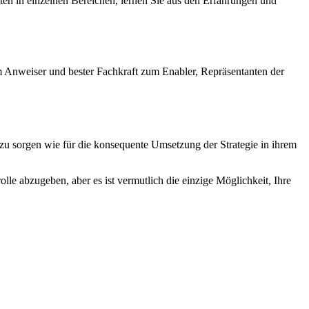
kten in einzelnen Bereichen, lernen Sie aus den Erfahrungen und
m Anweiser und bester Fachkraft zum Enabler, Repräsentanten der
 zu sorgen wie für die konsequente Umsetzung der Strategie in ihrem
le abzugeben, aber es ist vermutlich die einzige Möglichkeit, Ihre