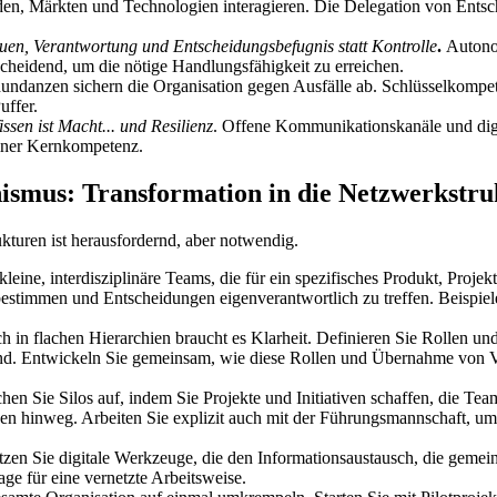
nden, Märkten und Technologien interagieren. Die Delegation von Entsc
uen, Verantwortung und Entscheidungsbefugnis statt Kontrolle
.
Autonom
scheidend, um die nötige Handlungsfähigkeit zu erreichen.
undanzen sichern die Organisation gegen Ausfälle ab. Schlüsselkompeten
uffer.
ssen ist Macht... und Resilienz
.
Offene Kommunikationskanäle und digi
einer Kernkompetenz.
mus: Transformation in die Netzwerkstru
kturen ist herausfordernd, aber notwendig.
kleine, interdisziplinäre Teams, die für ein spezifisches Produkt, Proj
 bestimmen und Entscheidungen eigenverantwortlich zu treffen. Beispiel
h in flachen Hierarchien braucht es Klarheit. Definieren Sie Rollen 
sind. Entwickeln Sie gemeinsam, wie diese Rollen und Übernahme von V
chen Sie Silos auf, indem Sie Projekte und Initiativen schaffen, die 
nen hinweg. Arbeiten Sie explizit auch mit der Führungsmannschaft, 
tzen Sie digitale Werkzeuge, die den Informationsaustausch, die gem
ge für eine vernetzte Arbeitsweise.