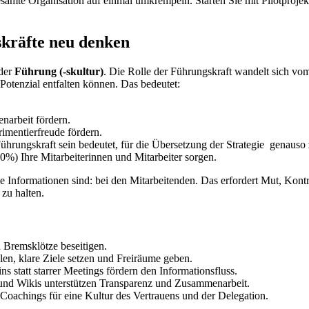
esamte Organisation auf einmal umkrempeln. Starten Sie mit Pilotproje
kräfte neu denken
 der
Führung (-skultur)
. Die Rolle der Führungskraft wandelt sich vo
Potenzial entfalten können. Das bedeutet:
narbeit fördern.
imentierfreude fördern.
Führungskraft sein bedeutet, für die Übersetzung der Strategie genauso
80%) Ihre Mitarbeiterinnen und Mitarbeiter sorgen.
Informationen sind: bei den Mitarbeitenden. Das erfordert Mut, Kontrol
 zu halten.
 Bremsklötze beseitigen.
en, klare Ziele setzen und Freiräume geben.
 statt starrer Meetings fördern den Informationsfluss.
und Wikis unterstützen Transparenz und Zusammenarbeit.
Coachings für eine Kultur des Vertrauens und der Delegation.