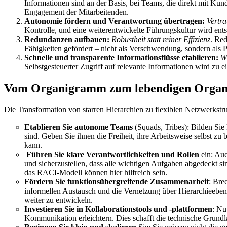
Informationen sind an der Basis, bei Teams, die direkt mit Ku
Engagement der Mitarbeitenden.
Autonomie fördern und Verantwortung übertragen:
Vertra
Kontrolle, und eine weiterentwickelte Führungskultur wird ent
Redundanzen aufbauen:
Robustheit statt reiner Effizienz
.
Red
Fähigkeiten gefördert – nicht als Verschwendung, sondern als P
Schnelle und transparente Informationsflüsse etablieren:
Wi
Selbstgesteuerter Zugriff auf relevante Informationen wird zu 
Vom Organigramm zum lebendigen Organis
Die Transformation von starren Hierarchien zu flexiblen Netzwerkstru
Etablieren Sie autonome Teams
(Squads, Tribes): Bilden Sie 
sind. Geben Sie ihnen die Freiheit, ihre Arbeitsweise selbst zu
kann.
Führen Sie klare Verantwortlichkeiten und Rollen
ein: Auc
und sicherzustellen, dass alle wichtigen Aufgaben abgedeckt 
das RACI-Modell können hier hilfreich sein.
Fördern Sie funktionsübergreifende Zusammenarbeit
: Bre
informellen Austausch und die Vernetzung über Hierarchieebe
weiter zu entwickeln.
Investieren Sie in Kollaborationstools und -plattformen
: Nu
Kommunikation erleichtern. Dies schafft die technische Grundla