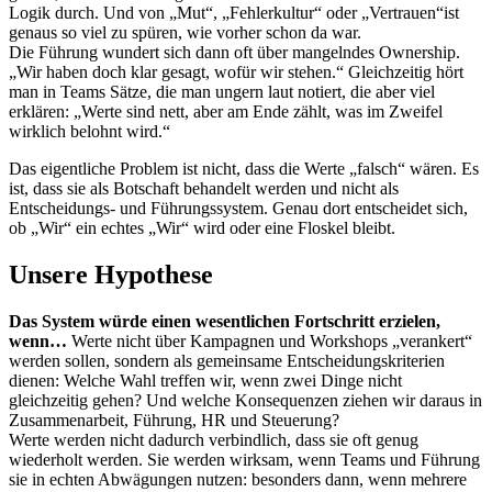
Logik durch. Und von „Mut“, „Fehlerkultur“ oder „Vertrauen“ist
genaus so viel zu spüren, wie vorher schon da war.
Die Führung wundert sich dann oft über mangelndes Ownership.
„Wir haben doch klar gesagt, wofür wir stehen.“ Gleichzeitig hört
man in Teams Sätze, die man ungern laut notiert, die aber viel
erklären: „Werte sind nett, aber am Ende zählt, was im Zweifel
wirklich belohnt wird.“
Das eigentliche Problem ist nicht, dass die Werte „falsch“ wären. Es
ist, dass sie als Botschaft behandelt werden und nicht als
Entscheidungs- und Führungssystem. Genau dort entscheidet sich,
ob „Wir“ ein echtes „Wir“ wird oder eine Floskel bleibt.
Unsere Hypothese
Das System würde einen wesentlichen Fortschritt erzielen,
wenn…
Werte nicht über Kampagnen und Workshops „verankert“
werden sollen, sondern als gemeinsame Entscheidungskriterien
dienen: Welche Wahl treffen wir, wenn zwei Dinge nicht
gleichzeitig gehen? Und welche Konsequenzen ziehen wir daraus in
Zusammenarbeit, Führung, HR und Steuerung?
Werte werden nicht dadurch verbindlich, dass sie oft genug
wiederholt werden. Sie werden wirksam, wenn Teams und Führung
sie in echten Abwägungen nutzen: besonders dann, wenn mehrere