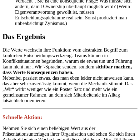
Verdacht“. Sie ist eine konsequente Frage: Was müsste sich
ändern, damit Ownership überhaupt möglich wird? (Wenn
Eigenverantwortung gewollt ist, müssen
Entscheidungsspielräume real sein. Sonst produziert man
unbeabsichtigt Zynismus.)
Das Ergebnis
Die Werte wechseln ihre Funktion: vom abstrakten Begriff zum
konkreten Entscheidungswerkzeug. Teams können in
Konfliktsituationen begründen, warum sie etwas tun und Führung
kann nicht nur „Wir“-Sprache senden, sondern
sichtbar machen,
dass Werte Konsequenzen haben.
Nebenbei passiert etwas, das man eben leider nicht anweisen kann,
das aber sehr zuverlässig kommt, wenn die Mechanik stimmt: Das
„Wir“ wirkt weniger wie ein Poster-Satz und mehr wie ein
gemeinsamer Rahmen, an dem sich Mitarbeitende im Alltag
tatsächlich orientieren.
Schnelle Aktion:
Nehmen Sie sich einen beliebigen Wert aus der
Präsentationsunterlagen ihrer Organisation und sehen Sie sich ihren
Arbeitsalltag eine Woche lang mit dieser Brille an: Was fällt Ihnen