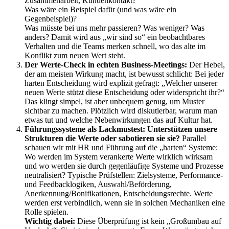
Zusammenarbeit, Kundenkontakt?
Was wäre ein Beispiel dafür (und was wäre ein
Gegenbeispiel)?
Was müsste bei uns mehr passieren? Was weniger? Was
anders? Damit wird aus „wir sind so“ ein beobachtbares
Verhalten und die Teams merken schnell, wo das alte im
Konflikt zum neuen Wert steht.
Der Werte-Check in echten Business-Meetings:
Der Hebel,
der am meisten Wirkung macht, ist bewusst schlicht: Bei jeder
harten Entscheidung wird explizit gefragt: „Welcher unserer
neuen Werte stützt diese Entscheidung oder widerspricht ihr?“
Das klingt simpel, ist aber unbequem genug, um Muster
sichtbar zu machen. Plötzlich wird diskutierbar, warum man
etwas tut und welche Nebenwirkungen das auf Kultur hat.
Führungssysteme als Lackmustest: Unterstützen unsere
Strukturen die Werte oder sabotieren sie sie?
Parallel
schauen wir mit HR und Führung auf die „harten“ Systeme:
Wo werden im System verankerte Werte wirklich wirksam
und wo werden sie durch gegenläufige Systeme und Prozesse
neutralisiert? Typische Prüfstellen: Zielsysteme, Performance-
und Feedbacklogiken, Auswahl/Beförderung,
Anerkennung/Bonifikationen, Entscheidungsrechte. Werte
werden erst verbindlich, wenn sie in solchen Mechaniken eine
Rolle spielen.
Wichtig dabei:
Diese Überprüfung ist kein „Großumbau auf