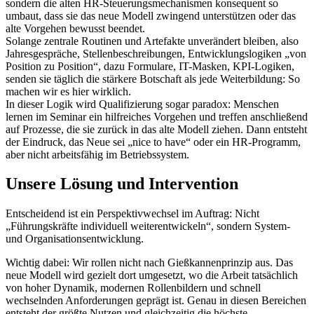
sondern die alten HR-Steuerungsmechanismen konsequent so
umbaut, dass sie das neue Modell zwingend unterstützen oder das
alte Vorgehen bewusst beendet.
Solange zentrale Routinen und Artefakte unverändert bleiben, also
Jahresgespräche, Stellenbeschreibungen, Entwicklungslogiken „von
Position zu Position“, dazu Formulare, IT-Masken, KPI-Logiken,
senden sie täglich die stärkere Botschaft als jede Weiterbildung: So
machen wir es hier wirklich.
In dieser Logik wird Qualifizierung sogar paradox: Menschen
lernen im Seminar ein hilfreiches Vorgehen und treffen anschließend
auf Prozesse, die sie zurück in das alte Modell ziehen. Dann entsteht
der Eindruck, das Neue sei „nice to have“ oder ein HR-Programm,
aber nicht arbeitsfähig im Betriebssystem.
Unsere Lösung und Intervention
Entscheidend ist ein Perspektivwechsel im Auftrag: Nicht
„Führungskräfte individuell weiterentwickeln“, sondern System-
und Organisationsentwicklung.
Wichtig dabei: Wir rollen nicht nach Gießkannenprinzip aus. Das
neue Modell wird gezielt dort umgesetzt, wo die Arbeit tatsächlich
von hoher Dynamik, modernen Rollenbildern und schnell
wechselnden Anforderungen geprägt ist. Genau in diesen Bereichen
entsteht der größte Nutzen und gleichzeitig die höchste