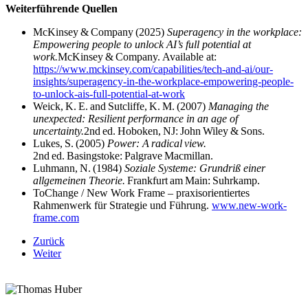
Weiterführende
Quellen
McKinsey & Company (2025)
Superagency in the workplace:
Empowering people to unlock AI’s full potential at
work.
McKinsey & Company. Available at:
https://www.mckinsey.com/capabilities/tech-and-ai/our-
insights/superagency-in-the-workplace-empowering-people-
to-unlock-ais-full-potential-at-work
Weick, K. E. and Sutcliffe, K. M. (2007)
Managing the
unexpected: Resilient performance in an age of
uncertainty.
2nd ed. Hoboken, NJ: John Wiley & Sons.
Lukes, S. (2005)
Power: A radical view.
2nd ed. Basingstoke: Palgrave Macmillan.
Luhmann, N. (1984)
Soziale Systeme: Grundriß einer
allgemeinen Theorie.
Frankfurt am Main: Suhrkamp
.
ToChange / New Work Frame – praxisorientiertes
Rahmenwerk für Strategie und Führung.
www.new-work-
frame.com
Zurück
Weiter