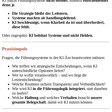
KI macht Führungssysteme
nicht obsolet
, sondern
entscheidender
denn je
.
Die Strategie bleibt der Leitstern.
Systeme machen sie handlungsleitend.
KI beschleunigt, wenn Klarheit da ist und überfordert,
diese fehlt.
Oder zugespitzt:
KI belohnt Systeme und nicht Helden.
Praxisimpuls
Fragen, die Führungssysteme in der KI-Ära beantworten müssen:
Wie treffen wir strategische Entscheidungen, wenn KI
unterschiedliche Optionen liefert?
Wer ist wofür verantwortlich – und wo liegt die
Letztentscheidung?
Welche Routinen sichern Transparenz und Verbindlichkeit?
Wie wird KI
in die Führungslogik integriert
, statt daneben
zu laufen?
Welche
Haltung
und welches
Verhalten
braucht
unsere
gesamte Belegschaft
, damit wir KI nutzen können